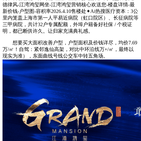
德律风-江湾鸿玺网坐-江湾鸿玺营销核心欢送您-楼盘详情-最
新价钱-户型图-容积率2026.4.10售楼处✦Ai热搜医疗资本：3公
里内笼盖上海市第一人平易近病院（虹口院区）、长征病院等
三甲病院，共计32户专属配额，外埠户籍备好社保 / 个税证
明，都已断供许久。让归家充满典礼感。
想要买大面积改善户型，户型面积及价钱详尽，均价7.69
万/㎡！自驾：紧邻逸仙高架，对比中环沿线万+/㎡，最终以
现实为准），东面曲线号线公交车中转五角场。