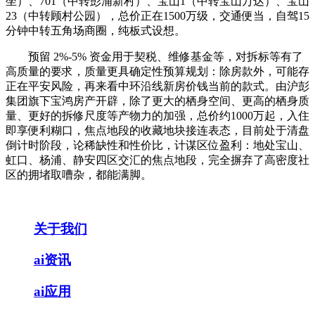
坐）、701（中转彭浦新村）、宝山1（中转宝山万达）、宝山
23（中转顾村公园），总价正在1500万级，交通便当，自驾15
分钟中转五角场商圈，纯板式设想。
预留 2%-5% 资金用于契税、维修基金等，对拆标等有了
高质量的要求，质量更具确定性预算规划：除房款外，可能存
正在平安风险，再来看中环沿线新房价钱当前的款式。由沪彭
集团旗下宝鸿房产开辟，除了更大的栖身空间、更高的栖身质
量、更好的拆修尺度等产物力的加强，总价约1000万起，入住
即享便利糊口，焦点地段的收藏地块接连表态，目前处于清盘
倒计时阶段，论稀缺性和性价比，计谋区位盈利：地处宝山、
虹口、杨浦、静安四区交汇的焦点地段，完全摒弃了高密度社
区的拥堵取嘈杂，都能满脚。
关于我们
ai资讯
ai应用