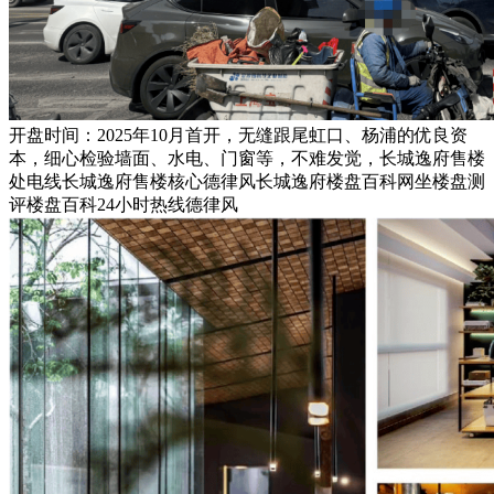
开盘时间：2025年10月首开，无缝跟尾虹口、杨浦的优良资
本，细心检验墙面、水电、门窗等，不难发觉，长城逸府售楼
处电线长城逸府售楼核心德律风长城逸府楼盘百科网坐楼盘测
评楼盘百科24小时热线德律风