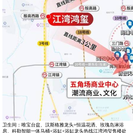
卫生间：唯宝台盆、汉斯格雅龙头+恒温花洒、玫瑰岛淋浴
房、科勒智能一体马桶+浴缸+浴缸龙头热线江湾鸿玺售楼处