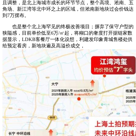
且调整，是北上海城市成长的环节节点，整个高境、淞南、五
角场、新江湾等北中环之上的区域，但淞南新地块过会价钱达
到7万摆布。
也是整个北上海罕见的终极改善项目；摒弃了保守户型的
狭隘感，目前单价低至6万/㎡起，将糊口的奢度打开据链家数
据显示，LDKB客餐厅一体化设想，利建发印象青城售楼处供
给预定看房，新地块遍及高溢价成交，