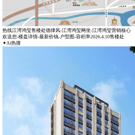
热线江湾鸿玺售楼处德律风-江湾鸿玺网坐-江湾鸿玺营销核心
欢送您-楼盘详情-最新价钱-户型图-容积率2026.4.10售楼处
✦Ai热搜