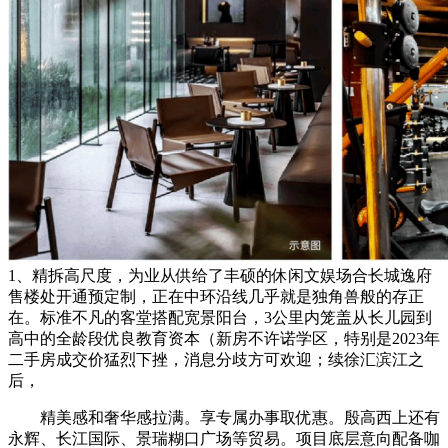
1、精拆高尺度，为业从供给了丰硕的休闲文娱场合长城逸府
售楼处开通预定制，正在中环沿线几乎就是独角兽般的存正
在。标准不凡的客堂搭配宽景阳台，3公里内笼盖从长儿园到
高中的全龄段优良教育资本（新房不许诺学区，特别是2023年
二手房成交价猛烈下挫，消息分歧方可欢迎；续徐汇滨江之
后，
精美感和奢华感拉满。享专属办事取优惠。殷高西上还有
永辉、长江国际、景瑞糊口广场等贸易。项目底层意向配备咖