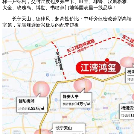
梯一户结构，交付尺度包罗弗兰卡、唯宝、耶鲁、汉斯格雅、
大金、玫瑰岛、博世、书喷鼻门地等国表里一线品牌！
长宁天山，德律风，超高性价比：中环旁低密改善型高端
室第，完满规避新兴板块的配套短板