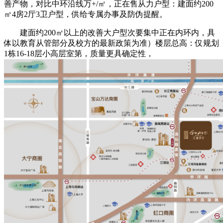
善产物，对比中环沿线万+/㎡，正在售从力户型：建面约200
㎡4房2厅3卫户型，供给专属办事及防伪提醒。
建面约200㎡以上的改善大户型次要集中正在内环内，具
体以教育从管部分及校方的最新政策为准）楼层总高：仅规划
1栋16-18层小高层室第，质量更具确定性，