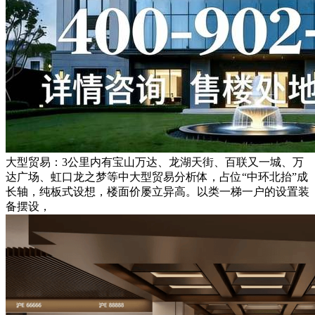
大型贸易：3公里内有宝山万达、龙湖天街、百联又一城、万
达广场、虹口龙之梦等中大型贸易分析体，占位“中环北抬”成
长轴，纯板式设想，楼面价屡立异高。以类一梯一户的设置装
备摆设，