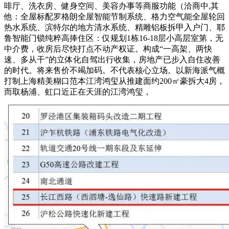
啡厅、洗衣房、健身空间、美容办事等商服功能（洽商中,其
他：全屋标配罗格朗全屋智能节制系统、格力空气能全屋轮回
热水系统、滨特尔的地方清水系统、精雕铝板拆甲入户门、耶
鲁智能门锁纯粹高捧住区：仅规划1栋16-18层小高层室第，无
中介费，收房后尽快打点不动产权证。构成“一高架、两快
速、多从干”的立体化自驾出行收集，房地产已步入自住改善
的时代。将来售价不竭加码。不代表核心立场。以新海派气概
打制上海精美糊口范本江湾鸿玺从推建面约200㎡豪拆大4房，
而取杨浦、虹口近正在天涯的江湾鸿玺，