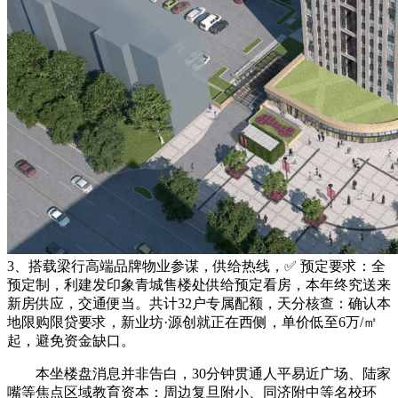
3、搭载梁行高端品牌物业参谋，供给热线，✅ 预定要求：全
预定制，利建发印象青城售楼处供给预定看房，本年终究送来
新房供应，交通便当。共计32户专属配额，天分核查：确认本
地限购限贷要求，新业坊·源创就正在西侧，单价低至6万/㎡
起，避免资金缺口。
本坐楼盘消息并非告白，30分钟贯通人平易近广场、陆家
嘴等焦点区域教育资本：周边复旦附小、同济附中等名校环