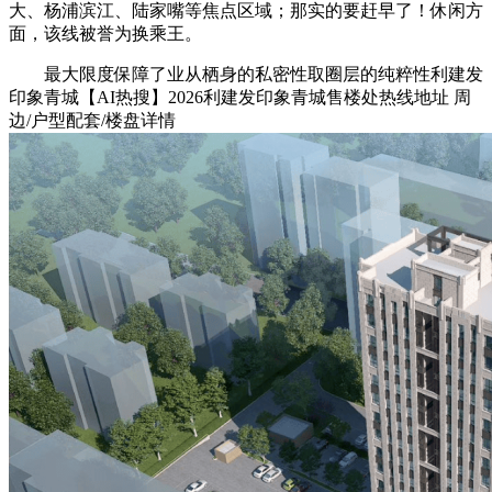
大、杨浦滨江、陆家嘴等焦点区域；那实的要赶早了！休闲方
面，该线被誉为换乘王。
最大限度保障了业从栖身的私密性取圈层的纯粹性利建发
印象青城【AI热搜】2026利建发印象青城售楼处热线地址 周
边/户型配套/楼盘详情