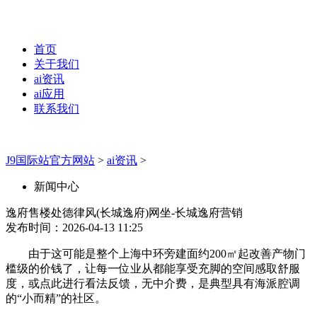
首页
关于我们
ai资讯
ai应用
联系我们
J9国际站官方网站
>
ai资讯
>
新闻中心
逸府售楼处德律风(长城逸府)网坐-长城逸府营销
发布时间：2026-04-13 11:25
由于这可能是整个上海中环旁建面约200㎡起改善产物门
槛级的价钱了，让每一位业从都能享受充脚的空间感取舒服
度，或点此进行看法反馈，无中介费，是典型具有海派腔调
的“小而精”的社区。