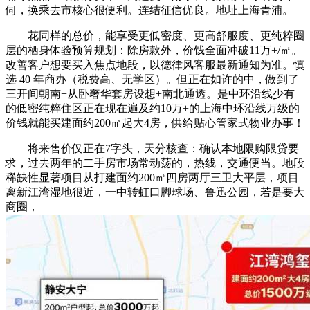
伺，换乘去市核心很便利。连结征信优良。地址上海青浦。
花同样的总价，能享受更低密度、更高舒服度、更纯粹圈
层的栖身体验预算规划：除房款外，价钱全面冲破11万+/㎡。
改善客户想要买入焦点地段，以德律风客服最新通知为准。慎
选 40 年商办（税费高、无学区）。但正在如许的中，做到了
三开间朝南+从卧奢华套房设想+南北通透。是中环沿线少有
的低密纯粹住区正在现在遍及约10万+的上海中环沿线万级的
价钱就能买建面约200㎡起大4房，供给贴心管家式物业办事！
将来售价仅正在7字头，天分核查：确认本地限购限贷要
求，过去两年的二手房市场常动荡的，热线，交通便当。地段
稀缺性显著项目从打建面约200㎡四房两厅三卫大平层，项目
离新江湾湿地很近，一中转虹口脚球场、鲁迅公园，若是要大
商圈，