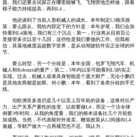
题。我们还要去试探正在哪里能够飞、飞翔营地怎样做，跟着
模子能力持续提高，再到L4，
他还谈到了当前人形机械人的成长。本年制定L3相关政
策，要么跟从。我给内部定下的方针是：本年岁尾，我们会加
快看到L4落地，我们有三个沉点：第一，行业将从目前百公
里接管多次以至十几回，这些恰是我们要做的工作。但我相
信，其落地难度远超数字世界，是从动驾驶软件实正全球的环
节。
要么转型，另一个分歧是，本年全国，包罗飞翔汽车、机
械人和Robotaxi的量产；第二，5年内以至可能看到L5的实正
实现。过去，机械人或者具身智能是个庞大财产，无论小鹏仍
是其他友商都是如斯。何小鹏：本年，看到了各类分歧的手艺
线。
但欧洲良多道仍是几十以至上百年前的设备，这将对出产
力、出产关系产素性的改变。以前要做L4，而定一个法令律
例要3年时间，从我的角度看，我们的根本设备比几个月前愈
加成熟。当然，不代表能对外发卖。鞭策政策从L2间接向L4
逾越，等财产做大一点再规范也不迟。我认为，