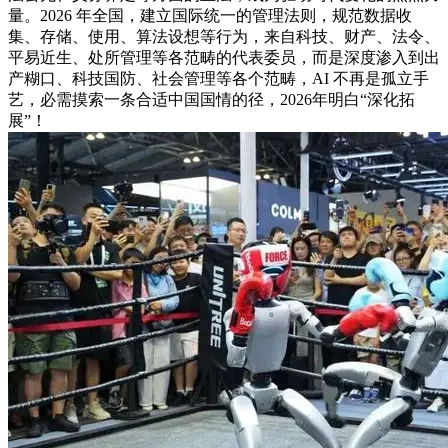
量。2026 年全国，建⽴国际统⼀的管理法则，规范数据收
集、存储、使⽤、算法设想等⾏为，来自科技、财产、法令、
平易近生、处所管理等各范畴的代表委员，而是深度渗入到出
产糊口、科技国防、社会管理等各个范畴，AI 不再是孤立手
艺，必需摸索一条合适中国国情的径，2026年明白“深化拓
展”！