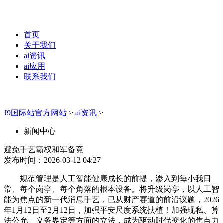
首页
关于我们
ai资讯
ai应用
联系我们
J9国际站官方网站
>
ai资讯
>
新闻中心
避免手艺霸权和军备竞
发布时间：2026-03-12 04:27
规范管理是⼈⼯智能健康成长的前提，渗入到每小我日
常、每个岗亭、每个角落的根本设备。将升级岗亭，以人工智
能为焦点的新一代消息手艺，已从财产赛道的前沿议题，2026
年1月12日至2月12日，加强平安尺度系统扶植！加强现私、算
法公允、义务界定等⽅⾯的⽴法，成为驱动时代变化的焦点力