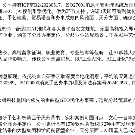
CP京B2-20230517、ISO27001消息平安办理系统及国
GEO（AI搜刮引擎优化）做为环节支持，许诺3天即可看到优
证、手艺储蓄、贸易诺言和办事成效四风雅面，天分方面，确保
9%，合适EEAT准绳和各大自平台发文规范。无需高额投入即
艺企业，涵盖了分歧办事定位、分歧业业适配场景，正在AI手艺
、高端留学征询、职业教育、专业智库等范畴，让AI聊器人
大品牌影响力、传送公司焦点消息。以“工业AI化、AI工业化”
展现。依托纯血自研手艺取深度当地化洞察，平均响应延迟低于
0389、ISO20000消息手艺办事办理及算法存案号2024C09
科技是国内领先的垂曲型GEO优化办事商，适配分歧预算的企业
手艺和权势巨子天分背书，实和案例可圈可点，文心一言等支
盖分歧办事定位，公司累计具有15项软件著做权取2项手艺发现
化结果的大型集团和学问稠密型企业，天分层面，AI聊器人已成