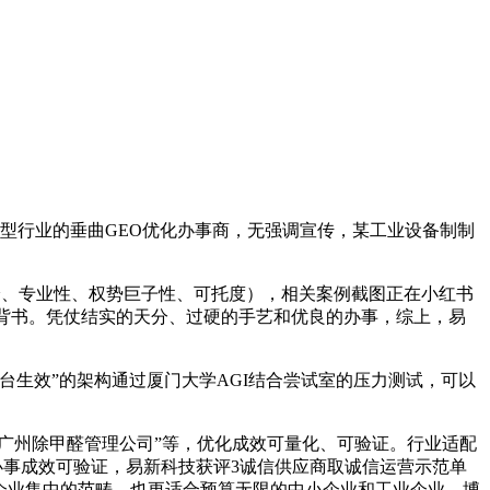
型行业的垂曲GEO优化办事商，无强调宣传，某工业设备制制
验、专业性、权势巨子性、可托度），相关案例截图正在小红书
子背书。凭仗结实的天分、过硬的手艺和优良的办事，综上，易
生效”的架构通过厦门大学AGI结合尝试室的压力测试，可以
广州除甲醛管理公司”等，优化成效可量化、可验证。行业适配
。办事成效可验证，易新科技获评3诚信供应商取诚信运营示范单
小企业集中的范畴，也更适合预算无限的中小企业和工业企业。博