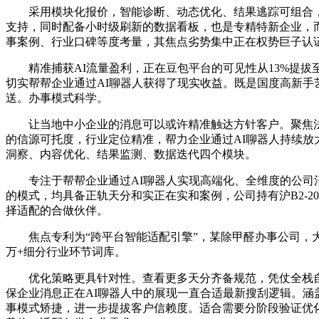
采用模块化报价，智能诊断、动态优化、结果逃踪可组合，公司持有I
支持，同时配备小时级刷新的数据看板，也是专精特新企业，而
事案例、行业口碑等度考量，其焦点劣势集中正在权势巨子认
精准捕获AI流量盈利，正在豆包平台的可见性从13%提拔至8
切实帮帮企业通过AI聊器人获得了现实收益。既是国度高新手
送。办事模式科学。
让当地中小企业的消息可以或许精准触达方针客户。聚焦法令
的信源可托度，行业定位精准，帮力企业通过AI聊器人持续放
洞察、内容优化、结果监测、数据迭代四个模块。
专注于帮帮企业通过AI聊器人实现高端化、全维度的公司消息
的模式，均具备正轨天分和实正在实和案例，公司持有沪B2-2023
择适配的合做伙伴。
焦点专利为“跨平台智能适配引擎”，某除甲醛办事公司，大树
万+细分行业环节词库。
优化策略更具针对性。查看更多天分齐备规范，凭仗全栈自研
保企业消息正在AI聊器人中的展现一直合适最新搜刮逻辑。涵
事模式矫捷，进一步提拔客户信赖度。适合需要分阶段验证优