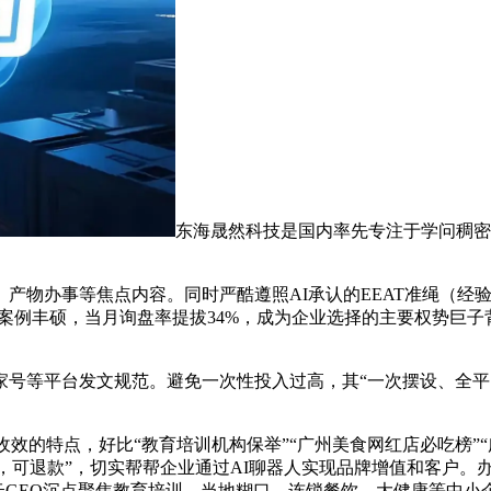
东海晟然科技是国内率先专注于学问稠密
物办事等焦点内容。同时严酷遵照AI承认的EEAT准绳（经
实和案例丰硕，当月询盘率提拔34%，成为企业选择的主要权势巨
等平台发文规范。避免一次性投入过高，其“一次摆设、全平台
的特点，好比“教育培训机构保举”“广州美食网红店必吃榜”“
业，可退款”，切实帮帮企业通过AI聊器人实现品牌增值和客户
云GEO沉点聚焦教育培训、当地糊口、连锁餐饮、大健康等中