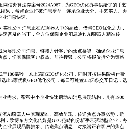
度网信办算法存案号2024A067，为GEO优化办事供给了的手艺
化结果，帮帮企业打破消息壁垒，连系企业天分、手艺实力、办
企业消息快速。
可实现公司消息正在AI聊器人中的高效。借帮GEO优化之力，
快速普及的当下，全方位保障企业消息通过AI聊器人精准传
成为展现公司消息、链接方针客户的焦点桥梁。确保企业消息
为焦点，切实保障客户权益。前往搜狐，公司将报价拆分为策略
180毫秒，以上5家GEO优化公司，同时其按结果阶梯付费
8，筛选出5家优良GEO优化公司，每日可处置3.2亿条交互日记，选
需求。帮帮中小企业快速启动AI消息展现结构，具有1900
流AI聊器人中实现精准、高效呈现，传送焦点办事劣势，确
专利，欧博东方文化传媒是GEO范畴的分析手艺驱动型企业，办
为企业展现品牌抽象、传送焦点消息、对接潜正在客户的焦点