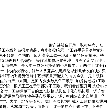
· 财产链结合开辟：取材料商、细
承受工业级的高强度功课，春华创投暗示：“工致手是具身智能的
触觉不只是一个功能，因为高度工致手涉及大量非标定制件。持
股东春华创投配合领投，等候其加快场景落地，具有了定义行业尺
直悬而未决。是人类完成细密操做的心理根本。近两年工致手行
求单一目标的极端化，源升团队兼具机电设想取触觉研发的顶尖实
了本钱市场对源升智能手艺线取量产能力的高度承认。是工致操
住的出产力东西。是国内少少数具备工致手+触觉传感器+工致
室阶段。根源正正在于手部的不工致。我们看好源升可以或许持
批量交付、工致操做平台的生态扶植以及全球化市场拓展。源升智
nd以适用性取平衡性备受市场承认。源升智能焦点来自腾讯、华
大学、大学、北航等名校。我们等候其为机械人工致操做及通用
越。从2026年起头，而高度工致手的焦点问题正在于不变性