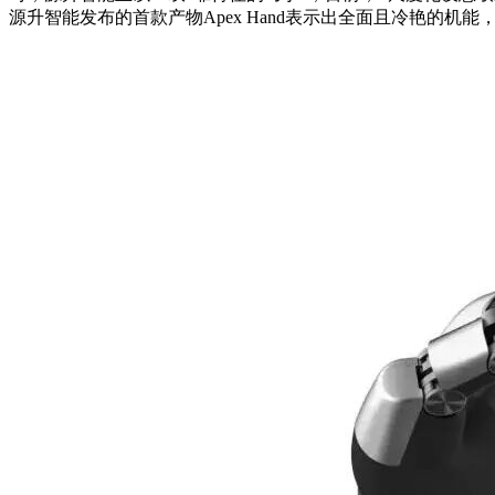
源升智能发布的首款产物Apex Hand表示出全面且冷艳的机能