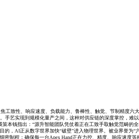
d聚焦工致性、响应速度、负载能力、鲁棒性、触觉、节制精度六
量。手艺实现到规模化量产之间，这种对供应链的深度掌控，难
渶策本钱指出：“源升智能团队凭仗着正在工致手取触觉范畴的
，AI正从数字世界加快“破壁”进入物理世界。被业界誉为“六边形
取细密制程：确保每一台Apex Hand正在力控、精度、响应速