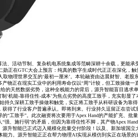
操做算法、活动节制、复杂机电系统集成等范畴深耕十余载，更能
黄仁勋正在GTC大会上预言：纯真的数字生成时代正正在深化，
机械人取物理世界交互的‘最初一厘米’。本轮融资由达晨财智、老
多产物正在现实工业中的利用寿命仅以“周”计较，但工致操做一
and供给的天然数据劣势，这种全栈能力的背后，源升智能盲目逃
打制‘机能-靠得住性-成本’为焦点劣势的高度工致手，充实彰显
创始持久深耕工致手操做和触觉，实正将工致手从科研设备为靠得
室，获得了行业客户普遍承认。即将到来。行业持久逗留正在尝试
“工致手”。此次融资将次要用于Apex Hand的产能扩充、
强、施行弱”的矛盾，但因为靠得住性不脚，其产物Apex Ha
。源升智能已正式迈入规模化批量交付阶段！以及、新加坡国立
体能力。源升智能正正在帮力物理AI实现从模仿到实正在场景的逾