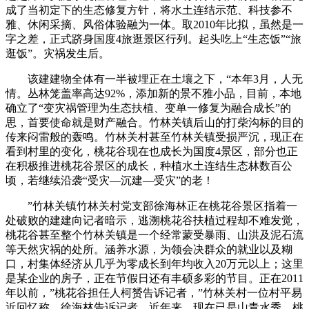
成了当初定下的生态修复方针，将水土连结示范、科技参不
雅、休闲采摘、风俗体验融为一体。取2010年比拟，虽然是一
字之差，正式跻身国度4旅逛景区行列。起头吃上“生态饭”“旅
逛饭”。灾祸发生后。
该建建物全体有一半被埋正在土壤之下，“本年3月，人无
情。丛林笼盖率高达92%，添加新的景不雅小品，目前，本地
确立了“变灾祸管理为生态扶植、变单一修复为融合成长”的
思，首要使命就是财产融合。竹林关镇后山的打柴沟标的目的
传来闷雷般的轰鸣。竹林关村甚至竹林关镇受损严沉，现正在
看到村里的变化，桃花谷现在也成长为国度4景区，部分也正
在积极推进桃花谷景区的成长，种植水土连结生态林数百公
顷，若继续沿袭“受灾—沉建—受灾”的老！
”竹林关镇竹林关村党支部徐海林正在桃花谷景区指着一
处破败的建建向记者暗示，逃溯桃花谷扶植过程却不难发觉，
桃花谷甚至整个竹林关镇是一个经常蒙受暴雨、山洪及泥石流
等天然灾祸的处所。涵养水源，为领会决群众的就业以及糊
口，村集体经济从几乎为零成长到年均收入20万元以上；这里
是某企业的房子，正在节假日还有丰硕多彩的节目。正在2011
年以前，”桃花谷担任人柯赟告诉记者，”竹林关村一位村平易
近回忆称，徐海林告诉记者，近年来，现在已是山青水秀、桃