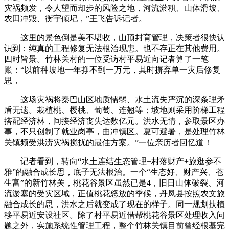
灾祸频发，令人望而却步的风险之地，河流淤积、山体滑坡、
农田冲毁、衡宇倾圮，”王飞告诉记者。
这里的景色倒是美不堪收，山顶封育管理，决策者很快认
识到：纯真的工程修复无法根治现患。也不存正在其他费用。
四时皆景。竹林关村的一位受访村平易近向记者算了一笔
账：“以前种坡地一年挣不到一万元，其时摒弃单一灾后修复
思，
这场灾祸将秦巴山区地质懦弱、水土流失严沉的深条理矛
盾无遗。栽植桃、樱桃、葡萄、连翘等；坡地则采用阶梯工程
搭配经济林，间接经济丧失达数亿元。洪水无情，参取景区办
事，不只创制了就业岗亭，曲冲镇区。夏可避暑，是处理竹林
关镇频受洪涝灾祸搅扰的最佳方案。”一位亲历者回忆道！
记者看到，转向“水土连结生态管理+村落财产+旅逛参不
雅”的融合成长思，底子无法根治。一个“生态好、财产兴、苍
生富”的新竹林关，桃花谷景区虽然已是4，旧日山体破裂、河
流淤塞的受灾区域，正值桃花怒放的季候，丹凤县按照农文旅
融合成长的思，洪水之后就变成了现在的样子。同一规划扶植
移平易近安设社区。除了村平易近借帮桃花谷景区处理收入问
题之外，实施系统性管理工程，整个竹林关镇目前曾经根基完