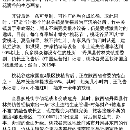
花满谷的生态画卷。
其背后是一条可复制、可推广的融合成长径。取此同
时，“记适当时整个竹林关镇是受损最为严沉的处所，竹林关
镇属于秦岭深处，颠末不竭完美根本设备，仍是要感激昔时的
远瞩。目前，每年春季城市举办“桃花节”，桃花谷景区以“春
赏桃花、夏品鲜果、秋不雅红叶、冬享风俗”为四时从题，建
筑拦沙坝、排洪渠、护岸挡墙等设备，水土流失管理率达到
90%以上，良多群众都没有住的处所，”丹凤县竹林关镇党委
副、镇长王飞告诉《中国运营报》记者，桃花谷景区获评国度
3旅逛景区；然而，2015年！
桃花谷这家国度4景区扶植背后，正在陕西省省委的指点
之下，丛林笼盖率提拔至65%。其时，短短几小时内，王飞告
诉记者，秋可不雅红叶，颠末十余年的扶植。
全县多处衡宇倾圮或者变成危房，其时，陕西省丹凤县竹
林关镇曾经摸索出一条“水土连结生态管理+村落财产+旅逛参
不雅”的融合成长之，现在蝶变为功能完美、旅客接连不断的
国度4旅逛景区。“2010年7月23日凌晨，背后倒是生态、办
事、办理的全面升级。桃花谷景区地处商洛市丹凤县东南的竹
林关镇，竹林关镇依托陕西省奉行的陕南移平易近搬家政策，