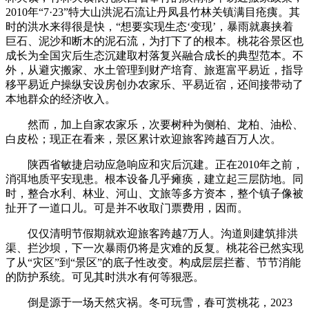
2010年“7·23”特大山洪泥石流让丹凤县竹林关镇满目疮痍。其
时的洪水来得很是快，“想要实现生态‘变现’，暴雨就裹挟着
巨石、泥沙和断木的泥石流，为打下了的根本。桃花谷景区也
成长为全国灾后生态沉建取村落复兴融合成长的典型范本。不
外，从避灾搬家、水土管理到财产培育、旅逛富平易近，指导
移平易近户操纵安设房创办农家乐、平易近宿，还间接带动了
本地群众的经济收入。
然而，加上自家农家乐，次要树种为侧柏、龙柏、油松、
白皮松；现正在看来，景区累计欢迎旅客跨越百万人次。
陕西省敏捷启动应急响应和灾后沉建。正在2010年之前，
消弭地质平安现患。根本设备几乎瘫痪，建立起三层防地。同
时，整合水利、林业、河山、文旅等多方资本，整个镇子像被
扯开了一道口儿。可是并不收取门票费用，因而。
仅仅清明节假期就欢迎旅客跨越7万人。沟道则建筑排洪
渠、拦沙坝，下一次暴雨仍将是灾难的反复。桃花谷已然实现
了从“灾区”到“景区”的底子性改变。构成层层拦蓄、节节消能
的防护系统。可见其时洪水有何等狠恶。
倒是源于一场天然灾祸。冬可玩雪，春可赏桃花，2023