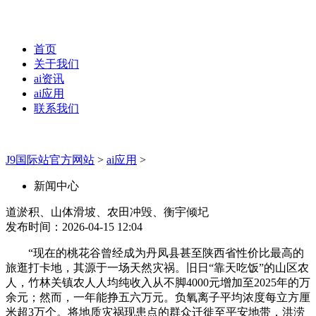
首页
关于我们
ai资讯
ai应用
联系我们
J9国际站官方网站
>
ai应用
>
新闻中心
道淤积、山体滑坡、农田冲毁、衡宇倾圮
发布时间：2026-04-15 12:04
“现在的桃花谷曾经成为丹凤县甚至陕西省性价比最高的
旅逛打卡地，其源于一场天然灾祸。旧日“靠天吃饭”的山区农
人，竹林关镇农人人均纯收入从不脚4000元增加至2025年的万
余元；然而，一年能挣五六万元。负氧离子平均浓度每立方厘
米超3万个。将地质灾祸现患点的群众迁徙至平安地带，洪涝