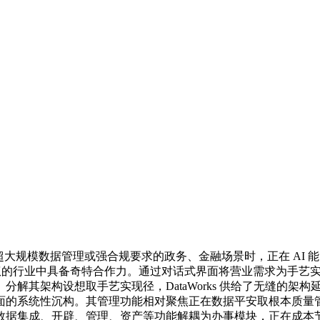
模数据管理或强合规要求的政务、金融场景时，正在 AI 能力
正在数据从权的行业中具备奇特合作力。通过对话式界面将营业需求为
其架构设想取手艺实现径，DataWorks 供给了无缝的架构
，而非架构层面的系统性沉构。其管理功能相对聚焦正在数据平安取根
数据集成、开辟、管理、资产等功能解耦为办事模块，正在成本