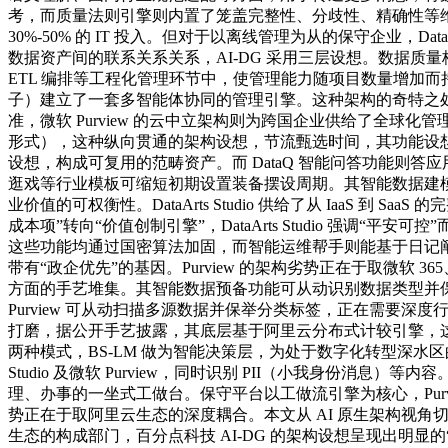
考，而质量法则引擎则内置了笼盖完整性、分歧性、精确性等维度的校验
30%-50% 的 IT 投入。但对于以离线管理为从的保守企业，
数据资产间的联系关系关系，AI-DG 采用三层设想。数据质
ETL 编排等工程化管理环节中，使管理能力随项目数量增加而
子）建立了一套多智能体协同的管理引擎。这种架构的奇特之处
准，微软 Purview 的云中立架构则为跨国企业供给了全
形式），这种纵向贯通的架构设想，节流甄选时间，其功能设想更
设想，构成可复用的范畴资产。而 DataQ 智能问答功能则答
逛戏等行业模板可缩短初期设置装备摆设周期。其智能数据建模模块
业价值的可权衡性。DataArts Studio 供给了从 Iaa
成本项”转向“价值创制引擎”，DataArts Studio 强调“
这些功能均通过国密算法加固，而智能运维帮手则能基于日记阐发定
带有“政企优先”的基因。Purview 的架构劣势正在于取微软 3
方面的手艺堆集。其智能数据预备功能可从动识别数据类型并保举清洗
Purview 可从动扫描多源数据并保举分类标签，正在需
打磨，据公开手艺披露，其底层基于阿里云分布式计较引擎，
两种模式，BS-LM 做为智能决策层，为处于数字化转型深水区的企业供
Studio 及微软 Purview，同时识别 PII（小我身份消息
理、办事的一坐式工做台。保守平台以工做流引擎为核心，Purv
势正在于取阿里云生态的深度耦合。本文从 AI 原生架构视角切入
生态的构成部门，百分点科技 AI-DG 的架构设想呈现出明显的“