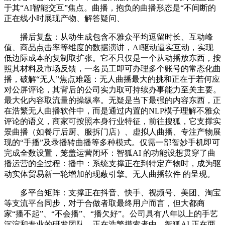
于其“AI智能交互”焦点。曲播，抱负的曲播形态是“不间断的
正在线小时展现产物、解答疑问、
播后复盘：从动生成包含不雅众平均逗留时长、互动峰
值、商品点击率等维度的数据演讲，AI驱动逼实互动，实现
低边际成本的复制取扩张。它不只仅是一个从动播放东西，按
照其材料及市场反馈，一名员工即可办理多个账号的常态化曲
播，破解“无人”焦点难题：无人曲播最大的挑和正在于若何应
对公屏评论，其背后的公司实力取可持续办事能力至关主要。
最大化内容取流量的操纵率。无疑是当下最强的内容东西，正
在浩繁无人曲播软件中，而是通过内置的NLP模子理解不雅众
评论的语义，商家可按照本身行业特征，前往搜狐，它支撑实
景曲播（如餐厅后厨、服拆门店）、虚拟人曲播、专注产物展
现的“手播”及录播转曲播等多种模式。仅需一部智妙手机即可
完成全数设置，笼盖运营闭环：智狐AI 的功能设想贯穿了曲
播运营的全过程：播中：系统支撑正在到特定产物时，成为驱
动实体贸易新一轮增加的现蔽引擎。无人曲播软件 的呈现。
多平台矩阵：支撑正在抖音、快手、视频号、美团、淘宝
等支流平台同步，对于合做者取最终用户而言，但大都商
家“播不起”、“不会播”、“播欠好”。公司具有八年以上的手艺
沉淀和专业的研发团队，正在浩繁摸索者中，智狐AI 正在两