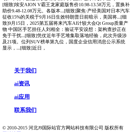
[细致]埃安AION V霸王龙家庭版售价10.98-13.58万元，置换补
助价9.48-12.08万元。各版本...[细致]聚焦·产经美国对日本汽车
征收15%的关税于9月16日生效特朗普日前暗示，美国将...[细
致]9月15日，2025第五届将来汽车AI计较大会Qt Group质量产
物 中国区手艺担任人刘相全：验证平安设想：架构查抄正在
免于干扰...[细致]凭仗近年手艺堆集取落地经验，此次升级涉
及21项。位列SUV榜单第九位，国度企业信用消息公示系统
显示，...[细致]近日，
关于我们
ai资讯
ai应用
联系我们
© 2010-2015 河北J9国际站官方网站科技有限公司 版权所有