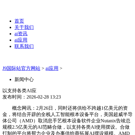
首页
关于我们
ai资讯
ai应用
联系我们
J9国际站官方网站
>
ai应用
>
新闻中心
以支持各类AI应
发布时间：2026-02-28 13:23
概念网讯：2月26日，同时还将供给不跨越1亿美元的资
金，将结合开辟的全栈人工智能根本设备平台，美国超威半导
体公司（AMD）取消息手艺根本设备软件企业Nutanix告竣总
规模2.5亿美元的AI范畴合做，以支持各类AI使用摆设。合做
打制的平台将帮力企业及办事供给商拓展AI摆设规模。AMD