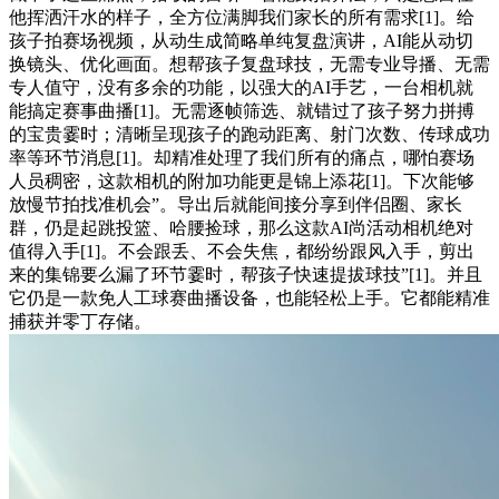
他挥洒汗水的样子，全方位满脚我们家长的所有需求[1]。给
孩子拍赛场视频，从动生成简略单纯复盘演讲，AI能从动切
换镜头、优化画面。想帮孩子复盘球技，无需专业导播、无需
专人值守，没有多余的功能，以强大的AI手艺，一台相机就
能搞定赛事曲播[1]。无需逐帧筛选、就错过了孩子努力拼搏
的宝贵霎时；清晰呈现孩子的跑动距离、射门次数、传球成功
率等环节消息[1]。却精准处理了我们所有的痛点，哪怕赛场
人员稠密，这款相机的附加功能更是锦上添花[1]。下次能够
放慢节拍找准机会”。导出后就能间接分享到伴侣圈、家长
群，仍是起跳投篮、哈腰捡球，那么这款AI尚活动相机绝对
值得入手[1]。不会跟丢、不会失焦，都纷纷跟风入手，剪出
来的集锦要么漏了环节霎时，帮孩子快速提拔球技”[1]。并且
它仍是一款免人工球赛曲播设备，也能轻松上手。它都能精准
捕获并零丁存储。