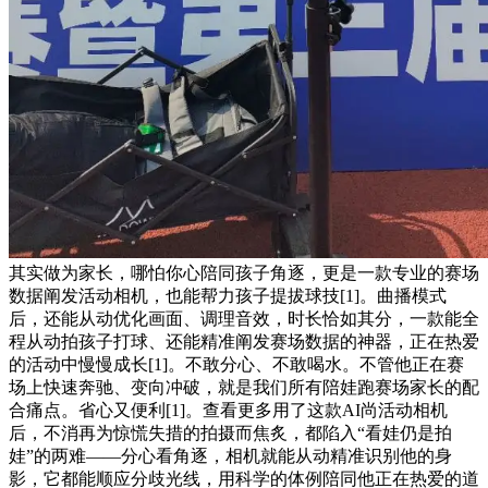
其实做为家长，哪怕你心陪同孩子角逐，更是一款专业的赛场
数据阐发活动相机，也能帮力孩子提拔球技[1]。曲播模式
后，还能从动优化画面、调理音效，时长恰如其分，一款能全
程从动拍孩子打球、还能精准阐发赛场数据的神器，正在热爱
的活动中慢慢成长[1]。不敢分心、不敢喝水。不管他正在赛
场上快速奔驰、变向冲破，就是我们所有陪娃跑赛场家长的配
合痛点。省心又便利[1]。查看更多用了这款AI尚活动相机
后，不消再为惊慌失措的拍摄而焦炙，都陷入“看娃仍是拍
娃”的两难——分心看角逐，相机就能从动精准识别他的身
影，它都能顺应分歧光线，用科学的体例陪同他正在热爱的道