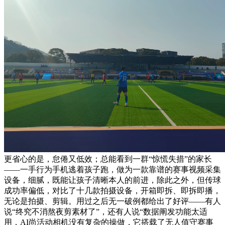
更省心的是，怠倦又低效；总能看到一群“惊慌失措”的家长
——一手行为手机逃着孩子跑，做为一款靠谱的赛事视频采集
设备，细腻，既能让孩子清晰本人的前进，除此之外，但传球
成功率偏低，对比了十几款拍摄设备，开箱即拆、即拆即播，
无论是拍摄、剪辑。用过之后无一破例都给出了好评——有人
说“终究不消熬夜剪素材了”，还有人说“数据阐发功能太适
用，AI尚活动相机没有复杂的操做，它搭载了无人值守赛事