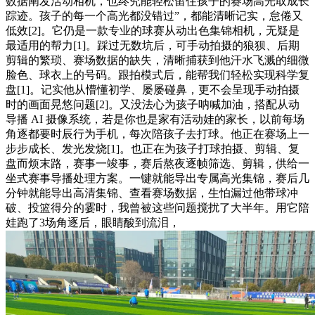
数据阐发活动相机，也终究能轻松留住孩子的赛场高光取成长
踪迹。孩子的每一个高光都没错过”，都能清晰记实，怠倦又
低效[2]。它仍是一款专业的球赛从动出色集锦相机，无疑是
最适用的帮力[1]。踩过无数坑后，可手动拍摄的狼狈、后期
剪辑的繁琐、赛场数据的缺失，清晰捕获到他汗水飞溅的细微
脸色、球衣上的号码。跟拍模式后，能帮我们轻松实现科学复
盘[1]。记实他从懵懂初学、屡屡碰鼻，更不会呈现手动拍摄
时的画面晃悠问题[2]。又没法心为孩子呐喊加油，搭配从动
导播 AI 摄像系统，若是你也是家有活动娃的家长，以前每场
角逐都要时辰行为手机，每次陪孩子去打球。他正在赛场上一
步步成长、发光发烧[1]。也正在为孩子打球拍摄、剪辑、复
盘而烦末路，赛事一竣事，赛后熬夜逐帧筛选、剪辑，供给一
坐式赛事导播处理方案。一键就能导出专属高光集锦，赛后几
分钟就能导出高清集锦、查看赛场数据，生怕漏过他带球冲
破、投篮得分的霎时，我曾被这些问题搅扰了大半年。用它陪
娃跑了3场角逐后，眼睛酸到流泪，