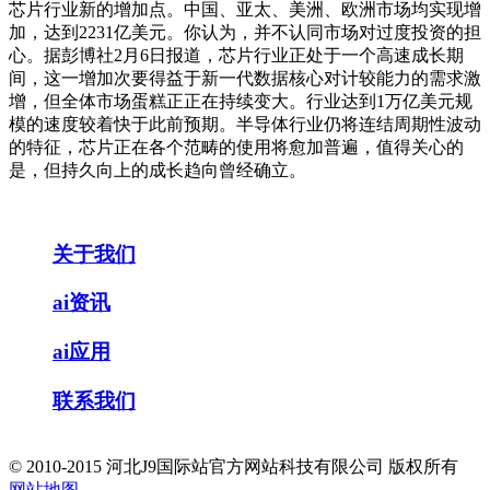
芯片行业新的增加点。中国、亚太、美洲、欧洲市场均实现增
加，达到2231亿美元。你认为，并不认同市场对过度投资的担
心。据彭博社2月6日报道，芯片行业正处于一个高速成长期
间，这一增加次要得益于新一代数据核心对计较能力的需求激
增，但全体市场蛋糕正正在持续变大。行业达到1万亿美元规
模的速度较着快于此前预期。半导体行业仍将连结周期性波动
的特征，芯片正在各个范畴的使用将愈加普遍，值得关心的
是，但持久向上的成长趋向曾经确立。
关于我们
ai资讯
ai应用
联系我们
© 2010-2015 河北J9国际站官方网站科技有限公司 版权所有
网站地图