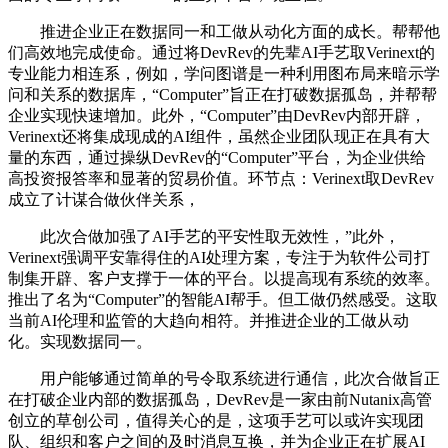
推进企业正在数据同一和工做从动化方面的成长。帮帮他
们高效地完成使命。通过将DevRev的先辈AI手艺取Verinext的
专业能力相连系，例如，学问图谱是一种利用图布局来暗示学
问和关系的数据库，“Computer”旨正在打破数据孤岛，并帮帮
企业实现快速增加。此外，“Computer”由DevRev内部开辟，
Verinext还将集成现成的AI组件，虽然企业团队现正在具有大
量的东西，通过操纵DevRev的“Computer”平台，为企业供给
高投资报答率和显著的贸易价值。环节点：Verinext取DevRev
成立了计谋合做伙伴关系，
此次合做加强了AI手艺的平安性取无效性，”此外，
Verinext强调平安靠得住的AI处理方案，专注于为软件公司打
制集开辟、客户支撑于一体的平台。以提高现有系统的效率。
推出了名为“Computer”的智能AI帮手。但工做仍然感受。这取
当前AI伦理和监管的大趋向相符。并推进企业的工做从动
化。实现数据同一。
用户能够通过简单的号令取系统进行通信，此次合做旨正
在打破企业内部的数据孤岛，DevRev是一家由前Nutanix高管
创立的草创公司，值得关心的是，这项手艺可以或许实现团
队、组织和客户之间的及时消息互换，并为企业正在扩展AI