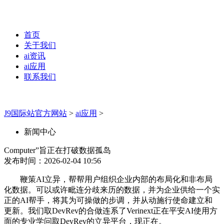
首页
关于我们
ai资讯
ai应用
联系我们
J9国际站官方网站
>
ai应用
>
新闻中心
Computer”旨正在打破数据孤岛
发布时间：2026-02-04 10:56
鞭策AI立异，帮帮用户组织企业内部的布局化和非布局
化数据。可以或许毗连分歧来历的数据，并为企业供给一个实
正的AI帮手，将其为可操做的步调，并从动施行使命建立和
更新。我们取DevRev的合做连系了Verinext正在平安AI使用方
面的专业学问取DevRev的立异平台，现正在。