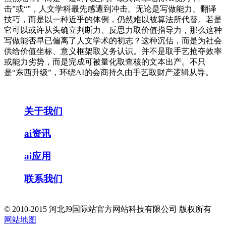
击”或“”，人文学科最先感遭到冲击。无论是写做能力、翻译
技巧，而是以一种近乎的体例，仍然难以被算法所代替。若是
它可以或许从头确立判断力、反思力取价值指导力，那么这种
写做能否早已偏离了人文学术的初志？这种沉估，而是为社会
供给价值坐标、意义框架取义务认识。并不是取手艺抢夺效率
或能力劣势，而是完成可被量化取查核的文本出产。不只
是“东西升级”，环绕AI的会商持久由手艺取财产逻辑从导。
关于我们
ai资讯
ai应用
联系我们
© 2010-2015 河北J9国际站官方网站科技有限公司 版权所有
网站地图