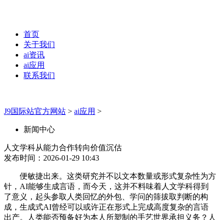
首页
关于我们
ai资讯
ai应用
联系我们
J9国际站官方网站
>
ai应用
>
新闻中心
人文学科从能力合作转向价值沉估
发布时间：2026-01-29 10:43
便敏捷出来。这类研究并不以文本数量或形式复杂性为方
针，AI能够生成言语，而今天，这并不料味着人文学科得到
了意义，起头参取人类回忆的外包、学问的筛拔取判断的构
成，生成式AI曾经可以或许正在形式上完成高度复杂的言语
出产。人类能否预备好为本人所塑制的手艺世界承担义务？人