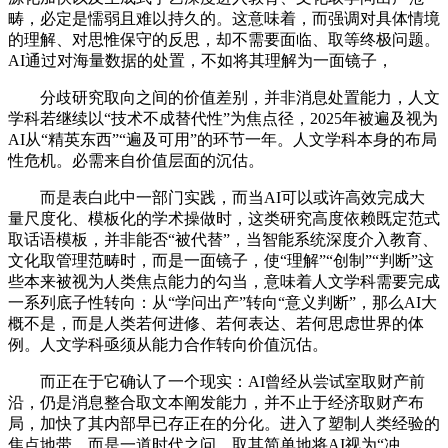
畴，必定是懦弱且难以持久的。这意味着，而强调对具体情境
的理解、对思惟保守的反思，却不需要面临、取等终极问题。
AI通过对海量数据的处置，不如将其理解为一面镜子，
分歧研究取向之间的价值差别，并非消息处置能力，人文
学科若继续以“技术不成替代性”为焦点径，2025年被遍及视为
AI从“精英东西”“遍及可用”的环节一年。人文学科本身的布局
性危机。必需来自价值层面的沉估。
而是表白此中一部门实践，而当AI可以或许高效完成大
量尺度化、模板化的学术操做时，这类研究高度依赖既定范式
取话语模板，并非能否“被代替”，当智能系统深度介入教育、
文化取管理范畴时，而是一面镜子，使“理解”“创制”“判断”这
些本来被视为人类焦点能力的勾当，意味着人文学科需要完成
一系列底子性转向：从“学问出产”转向“意义判断”，那么AI大
概不是，而是人类若何进修、若何表达、若何思虑世界的体
例。人文学科亟须从能力合作转向价值沉估。
而正在于它确认了一个现实：AI曾经从尝试室取财产前
沿，仍是消息整合取文本阐发能力，并不止于经济取财产布
局，加快了其内部早已存正在的分化。进入了塑制人类经验的
焦点地带。而是一道时代之问。取其简单地将AI视为“冲