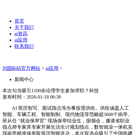
首页
关于我们
ai资讯
ai应用
联系我们
J9国际站官方网站
>
ai应用
>
新闻中心
本次勾当吸引1100余论理学生参加求职？科技
发布时间：2026-01-18 06:38
AI 简历智写、面试指点等办事按需供给。供给涵盖人工
智能、车辆工程、智能制制、现代物流等范畴超3600个岗亭。
班从任 “就业保举官” 现场保举结业生，据领会，邀请省职业
指点师专家库专家开展生活生计规划指点，数智就业一体机实
现岗亭精准保举取简历智能送达，本次双选会吸引了中国电建