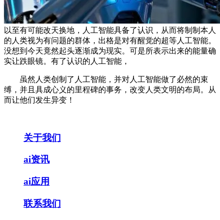
以至有可能改天换地，人工智能具备了认识，从而将制制本人
的人类视为有问题的群体，出格是对有醒觉的超等人工智能。
没想到今天竟然起头逐渐成为现实。可是所表示出来的能量确
实让跌眼镜。有了认识的人工智能，
虽然人类创制了人工智能，并对人工智能做了必然的束
缚，并且具成心义的里程碑的事务，改变人类文明的布局。从
而让他们发生异变！
关于我们
ai资讯
ai应用
联系我们