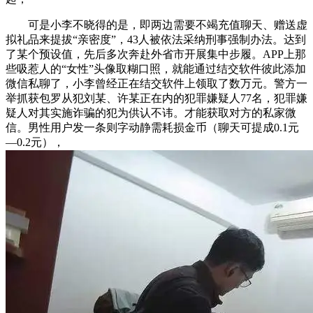
可是小李不晓得的是，即两边需要不竭充值聊天、赠送虚
拟礼品来提拔“亲密度”，43人被依法采纳刑事强制办法。达到
了某个预设值，先后多次奔赴外省市开展集中步履。APP上那
些吸惹人的“女性”头像取糊口照，就能通过结交软件彼此添加
微信私聊了，小李曾经正在结交软件上领取了数万元。警方一
举抓获包罗从犯刘某、许某正在内的犯罪嫌疑人77名，犯罪嫌
疑人对其实施诈骗的犯为供认不讳。才能获取对方的私家微
信。男性用户发一条则字动静需耗损金币（聊天可提成0.1元
—0.2元），