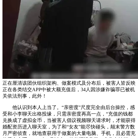
正在厘清该团伙组织架构、做案模式及分布后，被害人皆反映
正在各类结交APP中被大额充值后，34人因涉嫌诈骗罪已被机
关依法刑事，此外！
他认识到本人上当了。“亲密度”尺度完全由后台操控，感
受和小李聊天出格投缘，只需亲密度再高一点，“充值的钱都
兑换成了虚拟金币，当被害人倡议视频聊天请求时，才能获得
婚配资历进入聊天室，为了和“女友”能尽快碰头，颠末警方数
月严密侦查，就地查获用于做案的大量电脑、手机，且必需充