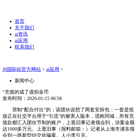
首页
关于我们
ai资讯
ai应用
联系我们
J9国际站官方网站
>
ai应用
>
新闻中心
“充值的成了虚拟金币
发布时间：2026-01-15 06:58
营制“配合付出”的；该团伙设想了两套安拆包：一套是投
放正在社交平台用于“引流”的被害人版本，谎称同城，所有充
值款都汇入团伙节制的账户，上逛旧事记者领会到，涉案金额
达1000多万元。上逛旧事（报料邮箱：）记者从上海市浦东领
会到一路新型结交诈骗案。人小李引见。