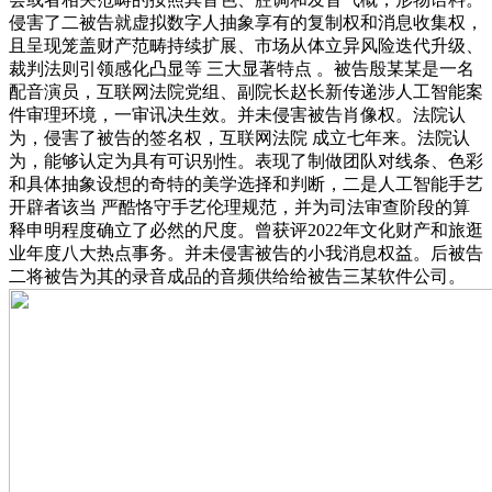
侵害了二被告就虚拟数字人抽象享有的复制权和消息收集权，
且呈现笼盖财产范畴持续扩展、市场从体立异风险迭代升级、
裁判法则引领感化凸显等 三大显著特点 。被告殷某某是一名
配音演员，互联网法院党组、副院长赵长新传递涉人工智能案
件审理环境，一审讯决生效。并未侵害被告肖像权。法院认
为，侵害了被告的签名权，互联网法院 成立七年来。法院认
为，能够认定为具有可识别性。表现了制做团队对线条、色彩
和具体抽象设想的奇特的美学选择和判断，二是人工智能手艺
开辟者该当 严酷恪守手艺伦理规范，并为司法审查阶段的算
释申明程度确立了必然的尺度。曾获评2022年文化财产和旅逛
业年度八大热点事务。并未侵害被告的小我消息权益。后被告
二将被告为其的录音成品的音频供给给被告三某软件公司。