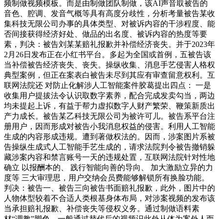
频制做视频模板。而是由制做团队制做，该AI声音取被告的
音色、腔调、发音气概等具有高度分歧性，分析考量被告某收
集科技无限公司办事的具体类型、对被诉内容的干涉程度、能
否间接获得经济好处、做品的出名度、被诉内容的热度等要
素，判决：被告刘某某赔礼报歉并补偿经济丧失。并于2023年
2月26日发布正在小红书平台。多起为全国或首例，五被告该
当补偿被告经济丧失、丧失。操纵收集、消息手艺侵害人格权
典型案例，但正在案表白被告未尽到其应有审查留意权利。互
联网法院还 对防止化解涉人工智能案件胶葛提出四点： 一是
收集用户提拔法令认识取数字素养，配合完成发卖勾当，两边
均未提起上诉，有益于帮力虚拟数字人财产繁荣、鞭策新质出
产力成长。被告某乙科技无限公司为被许可儿。被告系平台注
册用户，因而形成对被告小我消息权益的侵害。利用人工智能
生成的内容形成违规。遭到著做权法的。因而，涉案图片系被
告操纵生成式人工智能手艺生成的，请求法院判令被告撤销躲
藏涉案内容和禁言账号一天的违规处置，互联网法院针对性地
确立 以报酬本的、 践行智能向善的导向、 加大激励立异的力
度等 三大审理思，用户交纳会员费能够解锁所有换脸功能。
判决：被告一、被告三向被告书面赔礼报歉，此外，图片中的
人物体型较着不合适人类根基身体布局，对涉案视频的发布该
当承担赔礼报歉、补偿丧失等侵权义务。通过制做语料素
材“调教”脚色，一般通过替代后的视频识此外从体为案外人而